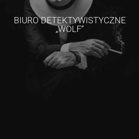
BIURO DETEKTYWISTYCZNE
„WOLF”